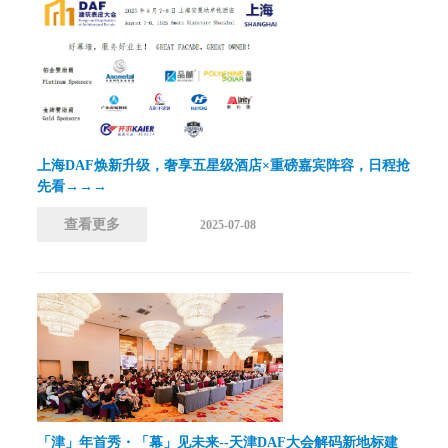
上海DAF焕新升级，奢享五星级酒店×重磅嘉宾阵容，日程抢
先看→→→
查看更多
2025-07-08
「津」年首秀・「幕」见未来--天津DAF大会解码新地标建