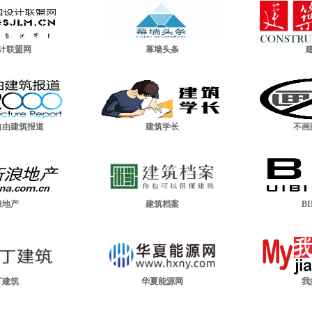
计联盟网
幕墙头条
0自由建筑报道
建筑学长
不画
浪地产
建筑档案
B
丁建筑
华夏能源网
我