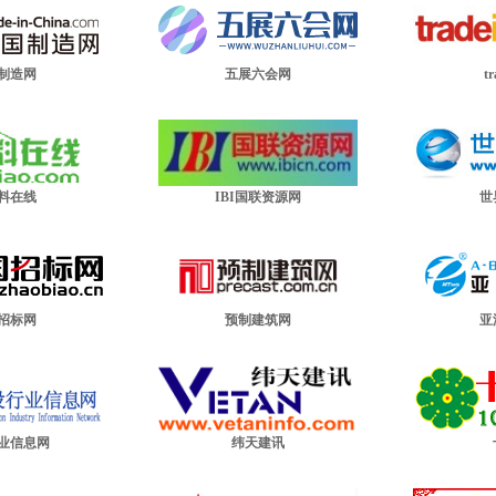
制造网
五展六会网
tr
料在线
IBI国联资源网
世
招标网
预制建筑网
亚
业信息网
纬天建讯