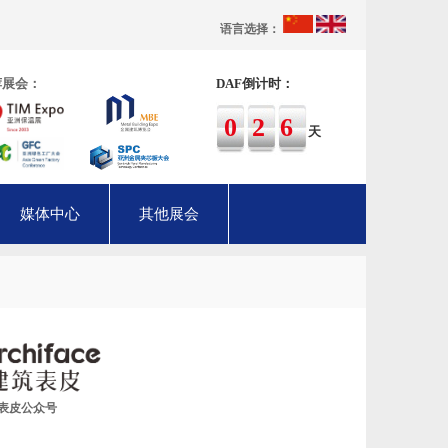
语言选择：
荐展会：
DAF倒计时：
026
天
媒体中心
其他展会
表皮公众号