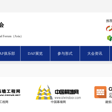
推
会
ural Forum（Asia）
AF俱乐部
DAF展览
参与形式
大会资讯
工程网
中国幕墙网
建筑