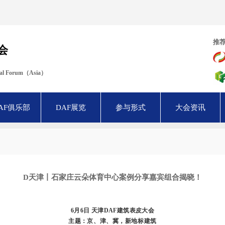
推
会
ural Forum（Asia）
AF俱乐部
DAF展览
参与形式
大会资讯
D天津丨石家庄云朵体育中心案例分享嘉宾组合揭晓！
6月6日
天津DAF建筑表皮大会
主题：
京、津、冀，新地标建筑