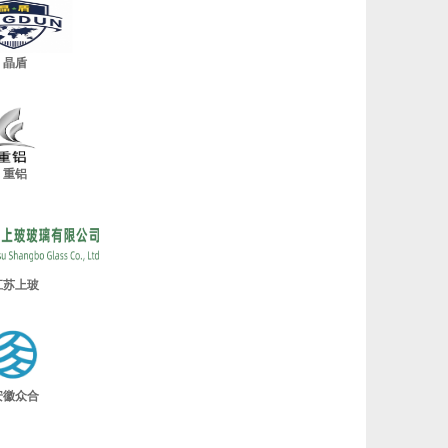
晶盾
重铝
江苏上玻
安徽众合