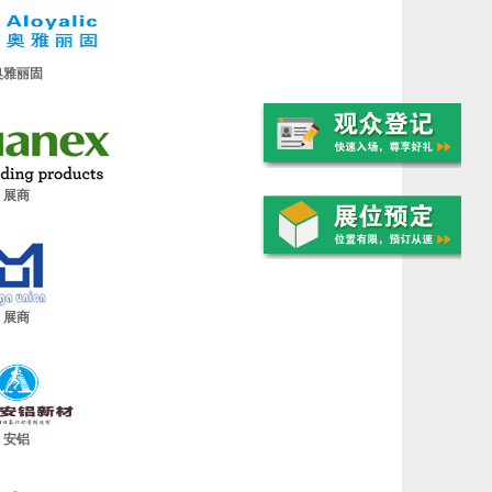
奥雅丽固
展商
展商
安铝