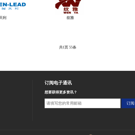
天利
纹雅
共
页
条
1
55
订阅电子通讯
想要获得更多资讯？