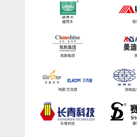
越秀木
联
筑新集团
鸿星/艾克普
深南益
长青科技
赛