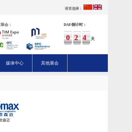
语言选择：
荐展会：
DAF倒计时：
024
天
媒体中心
其他展会
欧森迈