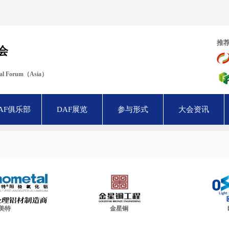
推
会
ural Forum（Asia）
AF俱乐部
DAF展览
参与形式
大会资讯
美特
金星铜