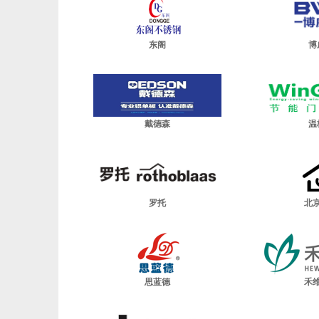
东阁
博
戴德森
温
罗托
北
思蓝德
禾