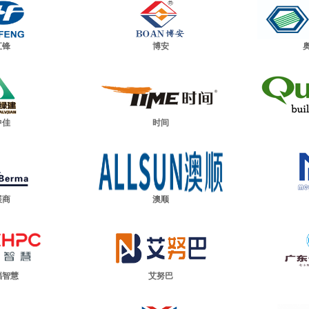
汇锋
博安
中佳
时间
展商
澳顺
福智慧
艾努巴