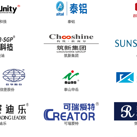
和强
泰铝
美迪
筑新集团
/信堡股份
泰山华岳
迪乐
可瑞爱特