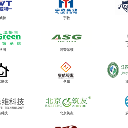
威特
宇牧
格润
阿普尔顿
京建优
亨威
维科技
北京筑友