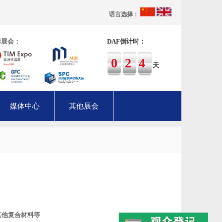
语言选择：
荐展会：
DAF倒计时：
024
天
媒体中心
其他展会
其他复合材料等