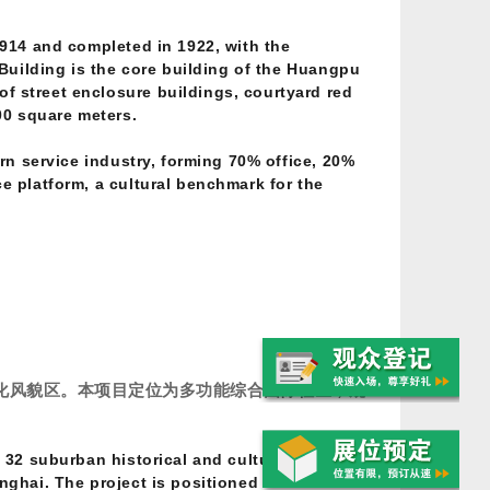
1914 and completed in 1922, with the
 Building is the core building of the Huangpu
f street enclosure buildings, courtyard red
00 square meters.
ern service industry, forming 70% office, 20%
e platform, a cultural benchmark for the
化风貌区。本项目定位为多功能综合国际社区，规
 32 suburban historical and cultural
nghai. The project is positioned as a multi-