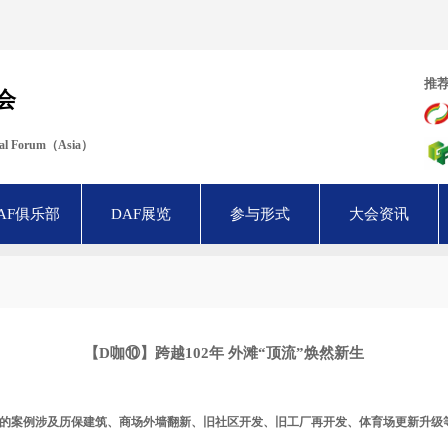
推
会
ural Forum（Asia）
AF俱乐部
DAF展览
参与形式
大会资讯
【D咖⑩】跨越102年 外滩“顶流”焕然新生
享的案例涉及
历保建筑、商场外墙翻新、旧社区开发、旧工厂再开发、体育场更新升级