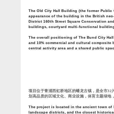
The Old City Hall Building (the former Public
appearance of the building in the British neo
District 160th Street Square Conservation an
buildings, courtyard multi-functional buildin
The overall positioning of The Bund City Hall
and 10% commercial and cultural composite bus
central activity area and a shared public space
项目位于青浦西虹桥地区的蟠龙古镇，是全市
32
划高品质的区域文化、商业设施，体肓主题绿地
The project is located in the ancient town of
landscape districts, and the closest historic