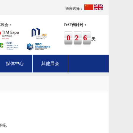
语言选择：
荐展会：
DAF倒计时：
026
天
媒体中心
其他展会
等等。