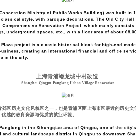
 Concession Ministry of Public Works Building) was built in 
-classical style, with baroque decorations. The Old City Hall
d Comprehensive Renovation Project, which mainly consists o
gs, underground spaces, etc., with a floor area of about 68,0
 Plaza project is a classic historical block for high-end mod
iness, creating an international financial and office servic
 in the city.
上海青浦蟠龙城中村改造
Shanghai Qingpu Panglong Urban Village Renovation
片郊区历史文化风貌区之一，也是青浦区距上海市区最近的历史文
，优越的教肓资源与优质的就业环境。
 Panglong in the Xihongqiao area of Qingpu, one of the city's
al and cultural landscape district in Qingpu to downtown Sha